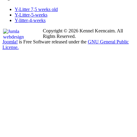
Y-Litter 7,5 weeks old
Y-Litter-5-weeks
Y-litter-4-weeks
Copyright © 2026 Kennel Keencairn. All
Rights Reserved.
Joomla!
is Free Software released under the
GNU General Public
License.