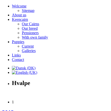
Welcome
Sitemap
About us
Keencairn
Our Cairns
Our breed
Pensioners
With own family
Puppies
Current
Galleries
Links
Contact
Hvalpe
1