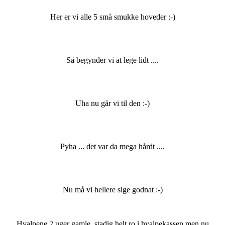
Her er vi alle 5 små smukke hoveder :-)
Så begynder vi at lege lidt ....
Uha nu går vi til den :-)
Pyha ... det var da mega hårdt ....
Nu må vi hellere sige godnat :-)
Hvalpene 2 uger gamle, stadig helt ro i hvalpekassen men nu