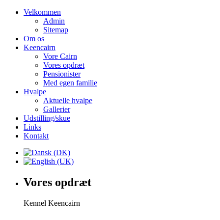
Velkommen
Admin
Sitemap
Om os
Keencairn
Vore Cairn
Vores opdræt
Pensionister
Med egen familie
Hvalpe
Aktuelle hvalpe
Gallerier
Udstilling/skue
Links
Kontakt
Vores opdræt
Kennel Keencairn