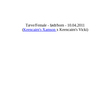
Tæve/Female - født/born - 10.04.2011
(
Keencairn's Xamson
x Keencairn's Vicki)